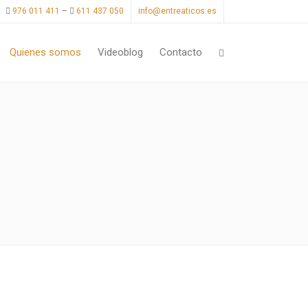
976 011 411
–
611 437 050
info@entreaticos.es
Quienes somos
Videoblog
Contacto