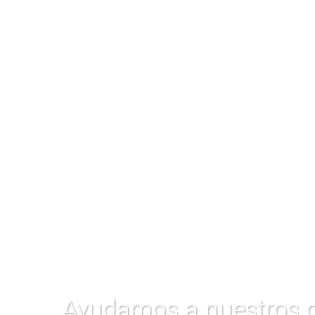
Tex
World Trade Center Zaragoza
Polí
Avda. Maria Zambrano, 31
Pági
Torre Oeste. Planta 15. 50018
Avis
info@entreaticos.es
Tlf.: 976 011 411
Mov.: 611 437 050
Ayudamos a nuestros cl