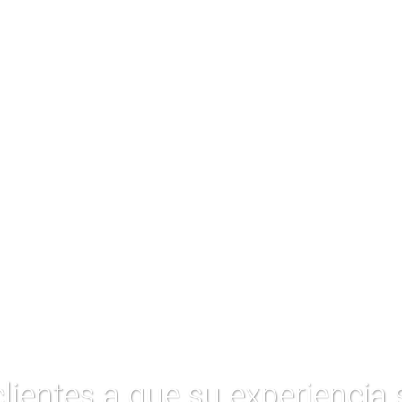
tos Legales
ticas de Privacidad
na de Cookies
o Legal
ientes a que su experiencia s