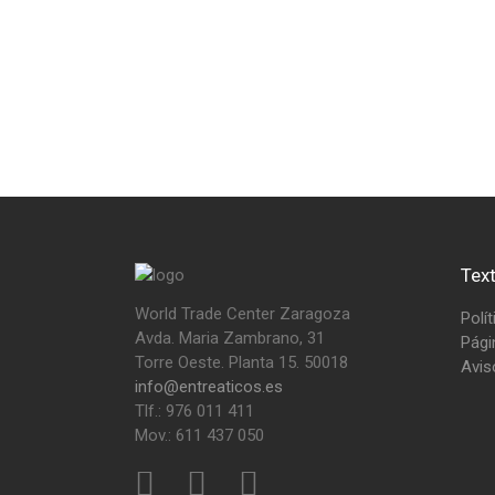
Tex
World Trade Center Zaragoza
Polí
Avda. Maria Zambrano, 31
Pági
Torre Oeste. Planta 15. 50018
Avis
info@entreaticos.es
Tlf.: 976 011 411
Mov.: 611 437 050