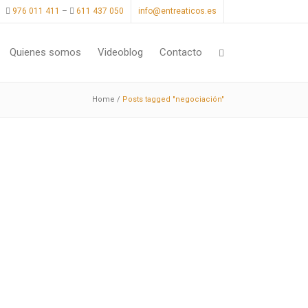
976 011 411
–
611 437 050
info@entreaticos.es
Quienes somos
Videoblog
Contacto
Home
/
Posts tagged "negociación"