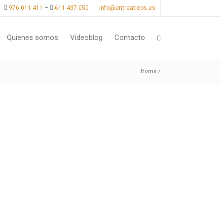
976 011 411
–
611 437 050
info@entreaticos.es
Quienes somos
Videoblog
Contacto
Home
/