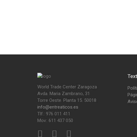
Tex
World Trade Center Zaragoza
Polí
Avda. Maria Zambrano, 31
Pági
Torre Oeste. Planta 15. 50018
Avis
info@entreaticos.es
Tlf.: 976 011 411
Mov.: 611 437 050