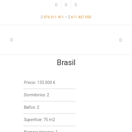
976 011 411
–
611 437 050
Brasil
Precio:
135.000 €
Dormitorios:
2
Baños:
2
Superficie:
75 m2