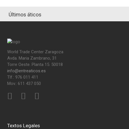
Últimos áticos
World Trade Center Zaragoza
Avda. Maria Zambrano, 31
Torre Oeste. Planta 15. 50018
info@entreaticos.es
Tlf.: 976 011 411
Mov.: 611 437 050
Textos Legales