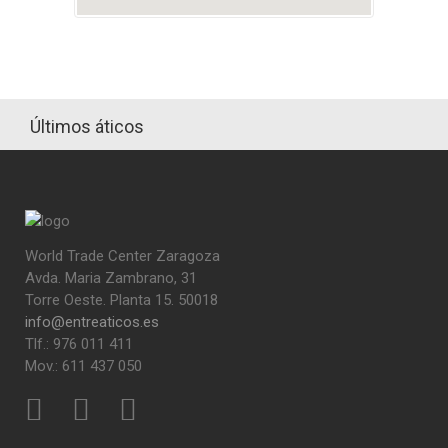
Últimos áticos
World Trade Center Zaragoza
Avda. Maria Zambrano, 31
Torre Oeste. Planta 15. 50018
info@entreaticos.es
Tlf.: 976 011 411
Mov.: 611 437 050