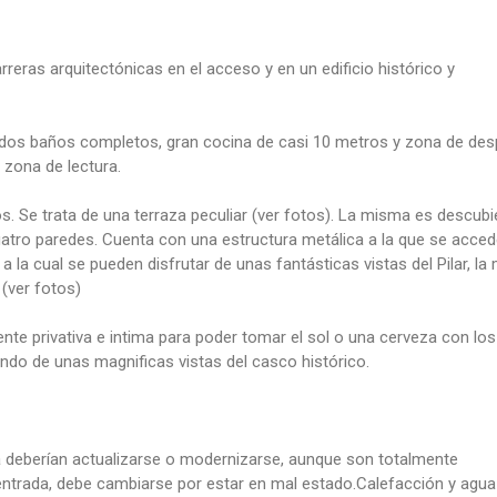
rreras arquitectónicas en el acceso y en un edificio histórico y
 dos baños completos, gran cocina de casi 10 metros y zona de de
 zona de lectura.
os. Se trata de una terraza peculiar (ver fotos). La misma es descubi
 cuatro paredes. Cuenta con una estructura metálica a la que se acced
 la cual se pueden disfrutar de unas fantásticas vistas del Pilar, l
 (ver fotos)
ente privativa e intima para poder tomar el sol o una cerveza con los
ando de unas magnificas vistas del casco histórico.
na deberían actualizarse o modernizarse, aunque son totalmente
entrada, debe cambiarse por estar en mal estado.Calefacción y agua