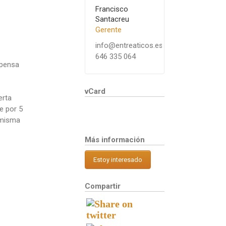
Francisco
Santacreu
Gerente
info@entreaticos.es
646 335 064
spensa
vCard
erta
e por 5
a misma
Más información
Estoy interesado
Compartir