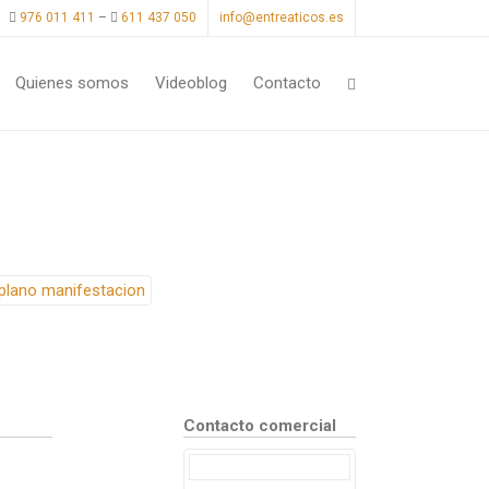
976 011 411
–
611 437 050
info@entreaticos.es
Quienes somos
Videoblog
Contacto
Contacto comercial