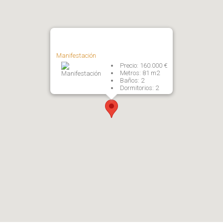
Manifestación
Precio
160.000 €
Metros
81 m2
Baños
2
Dormitorios
2
tos Legales
ticas de Privacidad
na de Cookies
o Legal